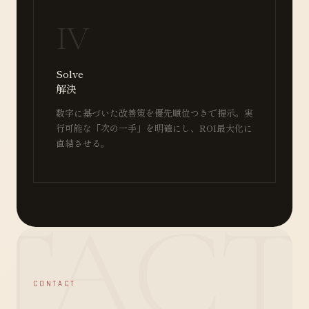
IV
Solve
解決
数字に基づいた改善策を優先順位つきで提示。実
行可能な「次の一手」を明確にし、ROI最大化に
直結させる。
CONTACT