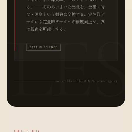
る」――そのあいまいな感覚を、金額・時
間・頻度という数値に変換する。定性的デ
ータから定量的データへの精度向上が、真
の捜査を可能にする。
DATA IS SCIENCE
— established by ROI Detective Agency
PHILOSOPHY