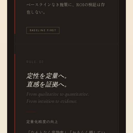
ベースラインなき施策に、ROIの検証は存
在しない。
BASELINE FIRST
RULE. 02
定性を定量へ。
直感を証拠へ。
From qualitative to quantitative.
From intuition to evidence.
定量化精度の向上
「なんとなく非効率」「おそらく損してい