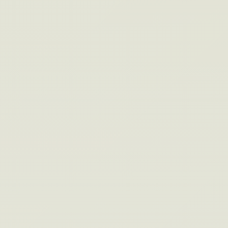
#003
業務効率化リスク診断
その業務、本当に効率的？7つの質問で業務
の非効率リスクを可視化。無料・登録不要・
1分。