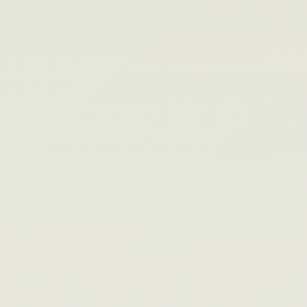
#007
IT診断
その情報基盤、経営を支えていますか？7つ
の質問でIT基盤の健全度を診断。無料・登録
不要・1分。
まとめ
全診断を見る
7つの診断を一覧で比較。あなたの組織に最