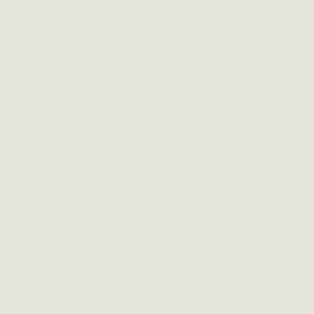
#005
ナレッジ共有診断
その知識、共有できていますか？7つの質問
でナレッジ共有の成熟度を診断。無料・登録
不要・1分。