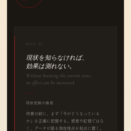
RULE. 01
現状を知らなければ、
効果は測れない。
Without knowing the current state,
no effect can be measured.
現状把握の徹底
改善の前に、まず「今がどうなっている
か」を正確に把握する。感覚や記憶ではな
く、データが語る現在地点を起点に置く。