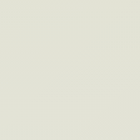
分で完了。
#002
システム開発リスク診断
その開発、本当に大丈夫？7つの質問で開発
プロジェクトのリスクを可視化。無料・登録
不要・1分。