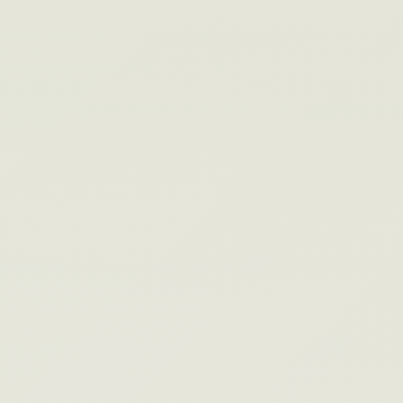
#006
DX推進診断
その変革、準備はできていますか？7つの質
問でDX推進の成熟度を診断。無料・登録不
要・1分。