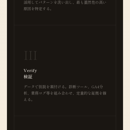
活用してパターンを洗い出し、最も蓋然性の高い
原因を特定する。
III
Verify
検証
データで仮説を裏付ける。診断ツール、GA4分
析、業務ログ等を組み合わせ、定量的な証拠を揃
える。