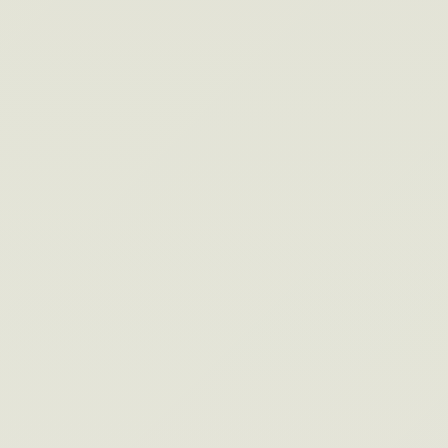
#004
7＋1のムダ診断
その現場、ムダだらけかもしれません。7+1
の質問でムダを可視化。無料・登録不要・1
分。