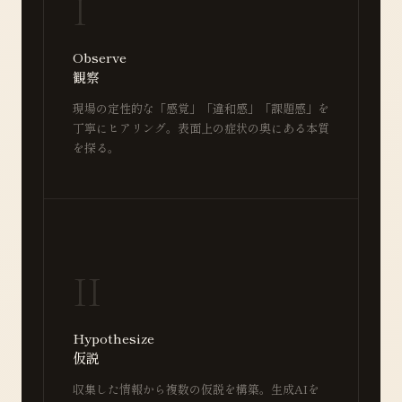
I
Observe
観察
現場の定性的な「感覚」「違和感」「課題感」を
丁寧にヒアリング。表面上の症状の奥にある本質
を探る。
II
Hypothesize
仮説
収集した情報から複数の仮説を構築。生成AIを