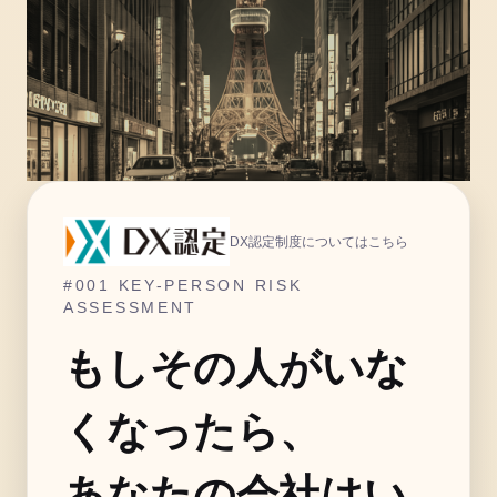
DX認定制度についてはこちら
#001 KEY-PERSON RISK
ASSESSMENT
もしその人がいな
くなったら、
あなたの会社はい