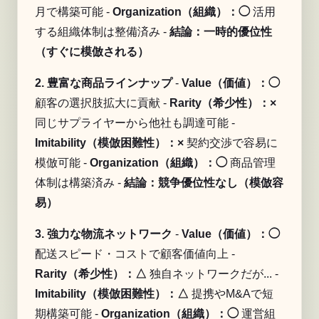
月で構築可能 -
Organization（組織）：◯
活用
する組織体制は整備済み -
結論：一時的優位性
（すぐに模倣される）
2. 豊富な商品ラインナップ
-
Value（価値）：◯
顧客の選択肢拡大に貢献 -
Rarity（希少性）：×
同じサプライヤーから他社も調達可能 -
Imitability（模倣困難性）：×
契約交渉で容易に
模倣可能 -
Organization（組織）：◯
商品管理
体制は構築済み -
結論：競争優位性なし（模倣容
易）
3. 強力な物流ネットワーク
-
Value（価値）：◯
配送スピード・コストで顧客価値向上 -
Rarity（希少性）：△
独自ネットワークだが... -
Imitability（模倣困難性）：△
提携やM&Aで短
期構築可能 -
Organization（組織）：◯
運営組