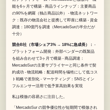
能を6ヶ月で構築 - 商品ラインナップ：主要商品
の90%を網羅（独占商品以外） - 物流ネットワー
ク：既存の物流会社と提携して即座に構築 - 資金
調達：180億円を調達（MercadoSurの半分だが
十分）
競合B社（市場シェア3% → 18%に急成長）：
-
プラットフォーム開発：外部ベンダーの既製品
を組み合わせて3ヶ月で構築 - 商品調達：
MercadoSurの主要サプライヤーと同じ条件で契
約成功 - 物流戦略：配送時間を犠牲にして低コス
ト戦略で差別化 - マーケティング：SNSとイン
フルエンサー活用で低予算高効果を実現
私は模倣の容易さに注目した。
「MercadoSur の競争優位性が短期間で模倣され