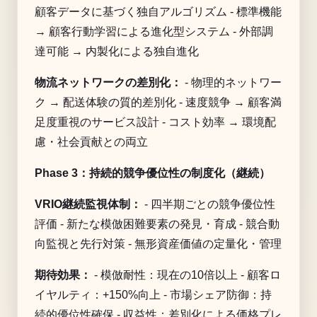
顧客データに基づく独自アルゴリズム - 標準機能
→ 顧客行動学習による進化型システム - 外部調
達可能 → 内製化による独自進化
物流ネットワークの差別化：
- 物理的ネットワー
ク → 配送体験の質的差別化 - 速度競争 → 顧客満
足度重視のサービス設計 - コスト効率 → 環境配
慮・社会貢献との両立
Phase 3：持続的競争優位性の制度化（継続）
VRIO継続監視体制：
- 四半期ごとの競争優位性
評価 - 新たな模倣困難要素の発見・育成 - 競合動
向監視と先行対策 - 無形資産価値の定量化・管理
期待効果：
- 模倣耐性：現在の10倍以上 - 顧客ロ
イヤルティ：+150%向上 - 市場シェア防御：持
続的優位性確保 - 収益性：差別化による価格プレ