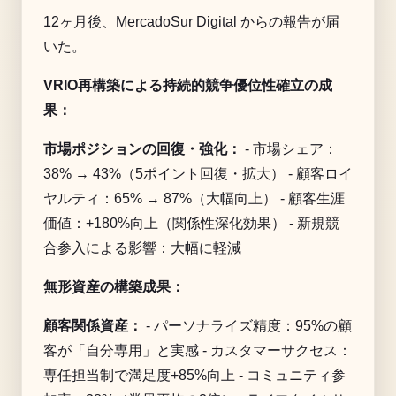
12ヶ月後、MercadoSur Digital からの報告が届
いた。
VRIO再構築による持続的競争優位性確立の成
果：
市場ポジションの回復・強化：
- 市場シェア：
38% → 43%（5ポイント回復・拡大） - 顧客ロイ
ヤルティ：65% → 87%（大幅向上） - 顧客生涯
価値：+180%向上（関係性深化効果） - 新規競
合参入による影響：大幅に軽減
無形資産の構築成果：
顧客関係資産：
- パーソナライズ精度：95%の顧
客が「自分専用」と実感 - カスタマーサクセス：
専任担当制で満足度+85%向上 - コミュニティ参