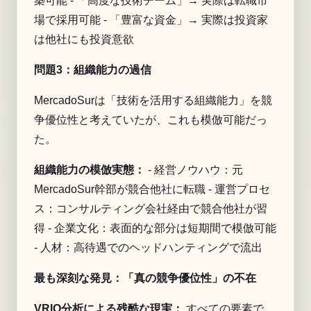
築可能 - 「高度な技術チーム」→ 実際は転職市
場で採用可能 - 「豊富な資金」→ 実際は投資家
は他社にも投資意欲
問題3：組織能力の過信
MercadoSurは「技術を活用する組織能力」を競
争優位性と考えていたが、これも模倣可能だっ
た。
組織能力の模倣実態：
- 経営ノウハウ：元
MercadoSur幹部が競合他社に転職 - 運営プロセ
ス：コンサルティング会社経由で競合他社が習
得 - 企業文化：表面的な部分は短期間で模倣可能
- 人材：高待遇でのヘッドハンティングで流出
最も深刻な発見：「真の競争優位性」の不在
VRIO分析による残酷な現実：
すべての要素で