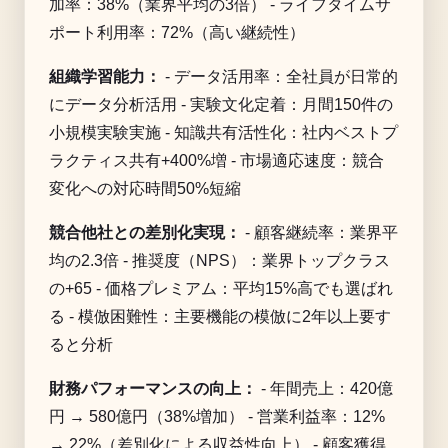
加率：38%（業界平均の3倍） - ライフタイムサ
ポート利用率：72%（高い継続性）
組織学習能力：
- データ活用率：全社員が日常的
にデータ分析活用 - 実験文化定着：月間150件の
小規模実験実施 - 知識共有活性化：社内ベストプ
ラクティス共有+400%増 - 市場適応速度：競合
変化への対応時間50%短縮
競合他社との差別化実現：
- 顧客継続率：業界平
均の2.3倍 - 推奨度（NPS）：業界トップクラス
の+65 - 価格プレミアム：平均15%高でも選ばれ
る - 模倣困難性：主要機能の模倣に2年以上要す
ると分析
財務パフォーマンスの向上：
- 年間売上：420億
円 → 580億円（38%増加） - 営業利益率：12%
→ 22%（差別化による収益性向上） - 顧客獲得