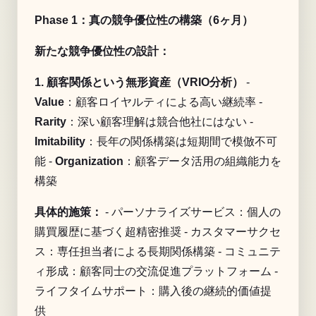
Phase 1：真の競争優位性の構築（6ヶ月）
新たな競争優位性の設計：
1. 顧客関係という無形資産（VRIO分析）
-
Value
：顧客ロイヤルティによる高い継続率 -
Rarity
：深い顧客理解は競合他社にはない -
Imitability
：長年の関係構築は短期間で模倣不可
能 -
Organization
：顧客データ活用の組織能力を
構築
具体的施策：
- パーソナライズサービス：個人の
購買履歴に基づく超精密推奨 - カスタマーサクセ
ス：専任担当者による長期関係構築 - コミュニテ
ィ形成：顧客同士の交流促進プラットフォーム -
ライフタイムサポート：購入後の継続的価値提
供