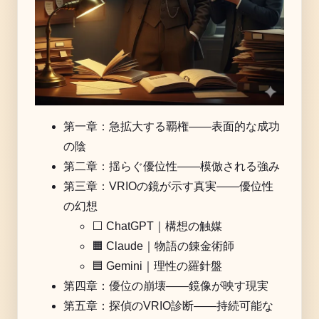
第一章：急拡大する覇権――表面的な成功
の陰
第二章：揺らぐ優位性――模倣される強み
第三章：VRIOの鏡が示す真実――優位性
の幻想
⬜️ ChatGPT｜構想の触媒
🟧 Claude｜物語の錬金術師
🟦 Gemini｜理性の羅針盤
第四章：優位の崩壊――鏡像が映す現実
第五章：探偵のVRIO診断——持続可能な