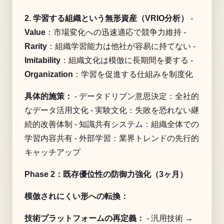
2. 学習する組織という無形資産（VRIO分析）
-
Value
：市場変化への迅速適応で競争力維持 -
Rarity
：組織学習能力は他社が容易に持てない -
Imitability
：組織文化は模倣に長期間を要する -
Organization
：学習を促進する仕組みを制度化
具体的施策：
- データドリブン意思決定：全社的
なデータ活用文化 - 実験文化：失敗を恐れない継
続的改善体制 - 知識共有システム：組織全体での
学習内容共有 - 外部学習：業界トレンドの先行的
キャッチアップ
Phase 2：既存優位性の防御力強化（3ヶ月）
模倣されにくい形への転換：
技術プラットフォームの再定義：
- 汎用技術 →