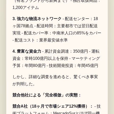
（有名ブランドから新興まで） - 独占取扱商品：
1,200アイテム
3. 強力な物流ネットワーク
- 配送センター：18
ヶ国78拠点 - 配送時間：主要都市では翌日配送
実現 - 配送カバー率：中南米人口の85%をカバー
- 配送コスト：業界最安値水準
4. 豊富な資金力
- 累計資金調達：350億円 - 運転
資金：常時100億円以上を保持 - マーケティング
予算：年間80億円 - 技術開発投資：年間45億円
しかし、詳細な調査を進めると、驚くべき事実
が判明した。
競合他社による「完全模倣」の実態：
競合A社（18ヶ月で市場シェア12%獲得）：
- 技
術プラットフォーム：MercadoSurとほぼ同一機