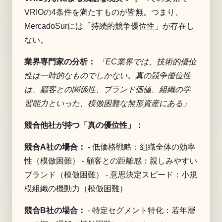
VRIOの4条件を満たすものが皆無。つまり、
MercadoSurには「持続的競争優位性」が存在し
ない。
業界専門家の分析：
「EC業界では、技術的優位
性は一時的なものでしかない。真の競争優位性
は、顧客との関係性、ブランド価値、組織の学
習能力といった、模倣困難な無形資産にある」
競合他社が持つ「真の優位性」：
競合A社の場合：
- 低価格戦略：組織全体の効率
性（模倣困難） - 顧客との距離感：親しみやすい
ブランド（模倣困難） - 意思決定スピード：小規
模組織の機動力（模倣困難）
競合B社の場合：
- 特定セグメント特化：若年層