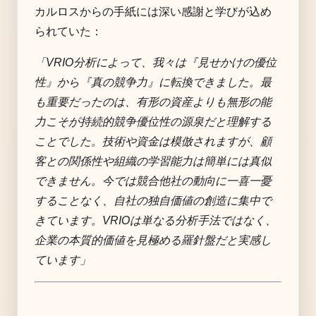
カルロスからの手紙には深い感謝と学びが込め
られていた：
「VRIO分析によって、我々は『見せかけの優位
性』から『真の競争力』に転換できました。最
も重要だったのは、有形の資産よりも無形の能
力こそが持続的競争優位性の源泉だと理解する
ことでした。技術や資金は模倣されますが、顧
客との関係性や組織の学習能力は簡単には真似
できません。今では競合他社の動向に一喜一憂
することなく、自社の独自価値の創造に集中で
きています。VRIOは単なる分析手法ではなく、
企業の本質的価値を見極める羅針盤だと実感し
ています」