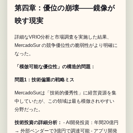
第四章：優位の崩壊――鏡像が
映す現実
詳細なVRIO分析と市場調査を実施した結果、
MercadoSur の競争優位性の脆弱性がより明確に
なった。
「模倣可能な優位性」の構造的問題：
問題1：技術偏重の戦略ミス
MercadoSurは「技術的優秀性」に経営資源を集
中していたが、この領域は最も模倣されやすい
分野だった。
技術投資の詳細分析：
- AI開発投資：年間20億円
→ 外部ベンダーで3億円で調達可能 - アプリ開発