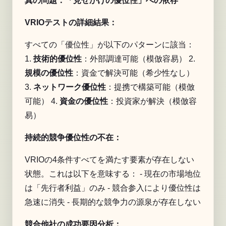
真の問題：「見せかけの優位性」への依存
VRIOテストの詳細結果：
すべての「優位性」が以下のパターンに該当：
1.
技術的優位性
：外部調達可能（模倣容易） 2.
規模の優位性
：資金で解決可能（希少性なし）
3.
ネットワーク優位性
：提携で構築可能（模倣
可能） 4.
資金の優位性
：投資家が解決（模倣容
易）
持続的競争優位性の不在：
VRIOの4条件すべてを満たす要素が存在しない
状態。これは以下を意味する： - 現在の市場地位
は「先行者利益」のみ - 競合参入により優位性は
急速に消失 - 長期的な競争力の源泉が存在しない
競合他社の成功要因分析：