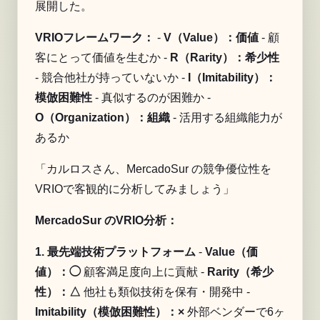
展開した。
VRIOフレームワーク：
-
V（Value）：価値
- 顧
客にとって価値を生むか -
R（Rarity）：希少性
- 競合他社が持っていないか -
I（Imitability）：
模倣困難性
- 真似するのが困難か -
O（Organization）：組織
- 活用する組織能力が
あるか
「カルロスさん、MercadoSur の競争優位性を
VRIOで客観的に分析してみましょう」
MercadoSur のVRIO分析：
1. 最先端技術プラットフォーム
-
Value（価
値）：◯
顧客満足度向上に貢献 -
Rarity（希少
性）：△
他社も類似技術を保有・開発中 -
Imitability（模倣困難性）：×
外部ベンダーで6ヶ