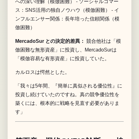
への深い理解（模倣困難） - ソーシャルコマー
ス：SNS活用の独自ノウハウ（模倣困難） - イ
ンフルエンサー関係：長年培った信頼関係（模
倣困難）
MercadoSur との決定的差異：
競合他社は「模
倣困難な無形資産」に投資し、MercadoSurは
「模倣容易な有形資産」に投資していた。
カルロスは愕然とした。
「我々は5年間、『簡単に真似される優位性』に
投資し続けていたのですね。真の競争優位性を
築くには、根本的に戦略を見直す必要がありま
す」