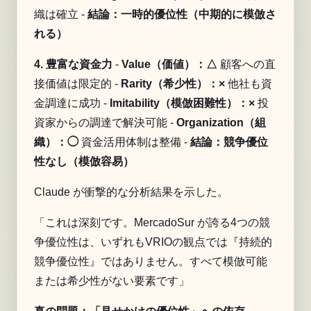
織は確立 -
結論：一時的優位性（中期的に模倣さ
れる）
4. 豊富な資金力
-
Value（価値）：△
顧客への直
接価値は限定的 -
Rarity（希少性）：×
他社も資
金調達に成功 -
Imitability（模倣困難性）：×
投
資家からの調達で解決可能 -
Organization（組
織）：◯
資金活用体制は整備 -
結論：競争優位
性なし（模倣容易）
Claude が衝撃的な分析結果を示した。
「これは深刻です。MercadoSur が誇る4つの競
争優位性は、いずれもVRIOの観点では『持続的
競争優位性』ではありません。すべて模倣可能
または希少性がない要素です」