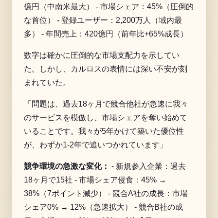
億円（中南米最大） - 市場シェア：45%（圧倒的
な首位） - 登録ユーザー：2,200万人（域内最
多） - 年間売上：420億円（前年比+65%成長）
数字は確かに圧倒的な市場支配力を示してい
た。しかし、カルロスの表情には深い不安が刻
まれていた。
「問題は、過去18ヶ月で競合他社が急速に我々
のサービスを模倣し、市場シェアを奪い始めて
いることです。我々が5年かけて築いた優位性
が、わずか1-2年で追いつかれています」
競争環境の急激な変化：
- 新規参入企業：過去
18ヶ月で15社 - 市場シェア侵食：45% →
38%（7ポイント減少） - 競合A社の成長：市場
シェア0% → 12%（急速拡大） - 競合B社の成