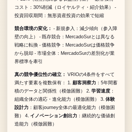
コスト：30%削減（ロイヤルティ・紹介効果） -
投資回収期間：無形資産投資の効果で短縮
競合環境の変化：
- 新規参入：減少傾向（参入障
壁の向上） - 既存競合：MercadoSurとは異なる
戦略に転換 - 価格競争：MercadoSurは価格競争
から脱却 - 市場全体：MercadoSurの差別化が業
界標準を牽引
真の競争優位性の確立：
VRIOの4条件をすべて
満たす要素を複数保有： 1.
顧客洞察力
：5年間蓄
積のデータと関係性（模倣困難） 2.
学習速度
：
組織全体の適応・進化能力（模倣困難） 3.
体験
設計力
：顧客journey全体の最適化能力（模倣困
難） 4.
イノベーション創出力
：継続的な価値創
造能力（模倣困難）