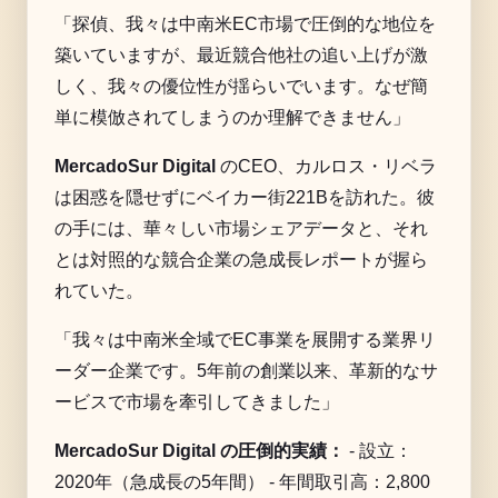
「探偵、我々は中南米EC市場で圧倒的な地位を
築いていますが、最近競合他社の追い上げが激
しく、我々の優位性が揺らいでいます。なぜ簡
単に模倣されてしまうのか理解できません」
MercadoSur Digital
のCEO、カルロス・リベラ
は困惑を隠せずにベイカー街221Bを訪れた。彼
の手には、華々しい市場シェアデータと、それ
とは対照的な競合企業の急成長レポートが握ら
れていた。
「我々は中南米全域でEC事業を展開する業界リ
ーダー企業です。5年前の創業以来、革新的なサ
ービスで市場を牽引してきました」
MercadoSur Digital の圧倒的実績：
- 設立：
2020年（急成長の5年間） - 年間取引高：2,800