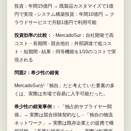
投資：年間15億円 → 既製品カスタマイズで1億
円で実現 - システム構築投資：年間10億円 → ク
ラウドサービスで月額1億円で利用可能
投資効率の比較：
- MercadoSur：自社開発で高
コスト・長期間 - 競合他社：外部調達で低コス
ト・短期間 - 結果：同等機能を1/10のコストで実
現される
問題2：希少性の錯覚
MercadoSurが「独自」だと考えていた要素の多
くは、実際は市場で容易に入手可能だった。
希少性の錯覚事例：
- 「独占的サプライヤー関
係」→ 実際は競合排除契約なし - 「独自の物流
ネットワーク」→ 実際は既存企業との提携で構