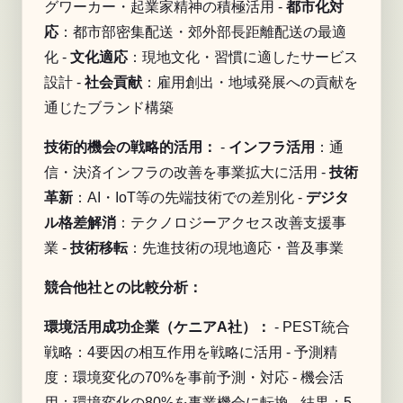
グワーカー・起業家精神の積極活用 -
都市化対
応
：都市部密集配送・郊外部長距離配送の最適
化 -
文化適応
：現地文化・習慣に適したサービス
設計 -
社会貢献
：雇用創出・地域発展への貢献を
通じたブランド構築
技術的機会の戦略的活用：
-
インフラ活用
：通
信・決済インフラの改善を事業拡大に活用 -
技術
革新
：AI・IoT等の先端技術での差別化 -
デジタ
ル格差解消
：テクノロジーアクセス改善支援事
業 -
技術移転
：先進技術の現地適応・普及事業
競合他社との比較分析：
環境活用成功企業（ケニアA社）：
- PEST統合
戦略：4要因の相互作用を戦略に活用 - 予測精
度：環境変化の70%を事前予測・対応 - 機会活
用：環境変化の80%を事業機会に転換 - 結果：5