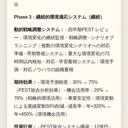
出
Phase 3：継続的環境適応システム（継続）
動的戦略調整システム：
- 四半期PEST レビュ
ー：環境変化の継続監視・戦略調整 - シナリオプ
ランニング：複数の環境変化シナリオへの対応
準備 - 早期警戒システム：重大な環境変化の72
時間以内検知・対応 - 学習蓄積システム：環境予
測・対応ノウハウの組織蓄積
期待効果：
- 環境予測精度：30% → 75%
（PEST統合分析効果） - 機会活用率：20% →
70%（戦略的環境活用） - 事業安定性：環境変動
による業績変動50%削減 - 成長率：年+320% →
年+450%（環境機会活用）
投資計画：
- PEST統合システム構築：12億円 -