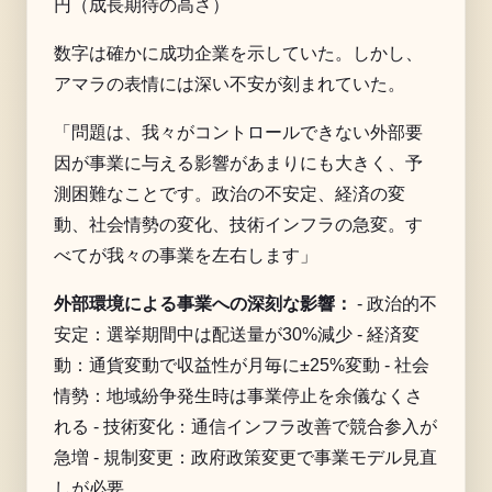
円（成長期待の高さ）
数字は確かに成功企業を示していた。しかし、
アマラの表情には深い不安が刻まれていた。
「問題は、我々がコントロールできない外部要
因が事業に与える影響があまりにも大きく、予
測困難なことです。政治の不安定、経済の変
動、社会情勢の変化、技術インフラの急変。す
べてが我々の事業を左右します」
外部環境による事業への深刻な影響：
- 政治的不
安定：選挙期間中は配送量が30%減少 - 経済変
動：通貨変動で収益性が月毎に±25%変動 - 社会
情勢：地域紛争発生時は事業停止を余儀なくさ
れる - 技術変化：通信インフラ改善で競合参入が
急増 - 規制変更：政府政策変更で事業モデル見直
しが必要