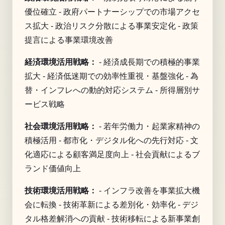
優位確立 - 政府パートナーシップでの市場アクセ
ス拡大 - 政治リスク分散による事業安定化 - 政策
提言による事業環境改善
経済環境活用戦略：
- 経済成長期での積極的事業
拡大 - 経済低迷期での効率性重視・基盤強化 - 為
替・インフレへの動的対応システム - 所得層別サ
ービス戦略
社会環境活用戦略：
- 若年労働力・起業家精神の
積極活用 - 都市化・デジタル化への先行対応 - 文
化適応による顧客満足度向上 - 社会貢献によるブ
ランド価値向上
技術環境活用戦略：
- インフラ改善を事業拡大機
会に転換 - 技術革新による差別化・効率化 - デジ
タル格差解消への貢献 - 技術移転による新事業創