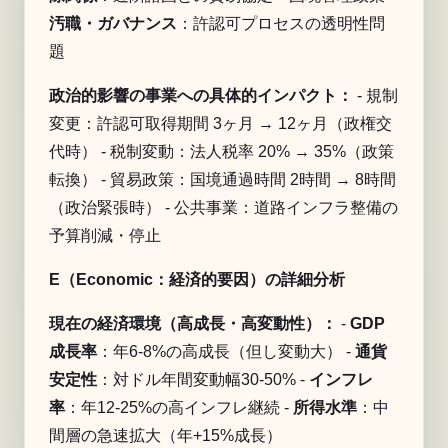
汚職・ガバナンス
：許認可プロセスの透明性問
題
政治的影響の事業への具体的インパクト：
- 規制
変更：許認可取得期間 3ヶ月 → 12ヶ月（政権交
代時） - 税制変動：法人税率 20% → 35%（政策
転換） - 貿易政策：国境通過時間 2時間 → 8時間
（政治緊張時） - 公共事業：道路インフラ整備の
予算削減・停止
E（Economic：経済的要因）の詳細分析
現在の経済環境（高成長・高変動性）：
-
GDP
成長率
：年6-8%の高成長（但し変動大） -
通貨
安定性
：対ドル年間変動幅30-50% -
インフレ
率
：年12-25%の高インフレ継続 -
所得水準
：中
間層の急速拡大（年+15%成長）