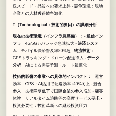
送スピード・品質への要求上昇 - 競争環境：現地
企業との人材獲得競争激化
T（Technological：技術的要因）の詳細分析
現在の技術環境（インフラ急整備）：
-
通信イン
フラ
：4G/5Gカバレッジ急速拡大 -
決済システ
ム
：モバイル決済普及率80%超 -
物流技術
：
GPSトラッキング・ドローン配送導入 -
データ
分析
：AIによる需要予測・ルート最適化
技術的影響の事業への具体的インパクト：
- 運営
効率：GPS・AI活用で配送効率+40%向上 - 競合
参入：技術障壁低下で国際企業の参入増加 - 顧客
体験：リアルタイム追跡等の高度サービス要求 -
投資必要性：技術革新への継続投資圧力