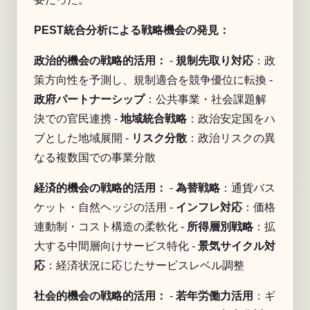
PEST統合分析による戦略機会の発見：
政治的機会の戦略的活用：
-
規制先取り対応
：政
策方向性を予測し、規制適合を競争優位に転換 -
政府パートナーシップ
：公共事業・社会課題解
決での官民連携 -
地域統合戦略
：政治安定国をハ
ブとした地域展開 -
リスク分散
：政治リスクの異
なる複数国での事業分散
経済的機会の戦略的活用：
-
為替戦略
：通貨バス
ケット・自然ヘッジの活用 -
インフレ対応
：価格
連動制・コスト構造の柔軟化 -
所得層別戦略
：拡
大する中間層向けサービス特化 -
景気サイクル対
応
：経済状況に応じたサービスレベル調整
社会的機会の戦略的活用：
-
若年労働力活用
：ギ