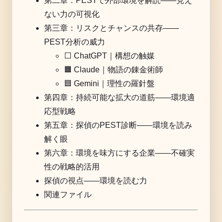
第二章：PESTで外部環境を解読——見え
ない力の可視化
第三章：リスクとチャンスの共存——
PEST分析の威力
⬜️ ChatGPT｜構想の触媒
🟧 Claude｜物語の錬金術師
🟦 Gemini｜理性の羅針盤
第四章：持続可能な拡大の道筋——環境適
応型戦略
第五章：探偵のPEST診断——環境を読み
解く眼
第六章：環境を味方にする企業——不確実
性の戦略的活用
探偵の視点——環境を読む力
関連ファイル