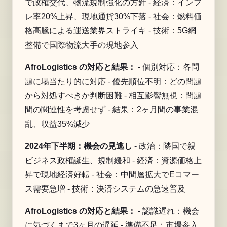
で政権交代、物流規制強化の方針 - 経済：インフ
レ率20%上昇、現地通貨30%下落 - 社会：燃料価
格高騰による運送業界ストライキ - 技術：5G網
整備で国際物流大手の現地参入
AfroLogistics の対応と結果：
- 個別対応：各問
題に場当たり的に対応 - 優先順位不明：どの問題
から対処すべきか判断困難 - 相互影響無視：問題
間の関連性を考慮せず - 結果：2ヶ月間の事業混
乱、収益35%減少
2024年下半期：機会の見逃し
- 政治：隣国で親
ビジネス政権誕生、規制緩和 - 経済：資源価格上
昇で現地経済好転 - 社会：中間層拡大でEコマー
ス需要急増 - 技術：決済システムの急速普及
AfroLogistics の対応と結果：
- 認識遅れ：機会
に気づくまで3ヶ月の遅延 - 準備不足：市場参入