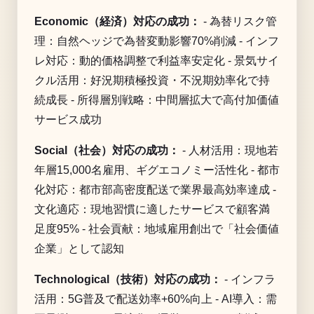
Economic（経済）対応の成功：
- 為替リスク管
理：自然ヘッジで為替変動影響70%削減 - インフ
レ対応：動的価格調整で利益率安定化 - 景気サイ
クル活用：好況期積極投資・不況期効率化で持
続成長 - 所得層別戦略：中間層拡大で高付加価値
サービス成功
Social（社会）対応の成功：
- 人材活用：現地若
年層15,000名雇用、ギグエコノミー活性化 - 都市
化対応：都市部高密度配送で業界最高効率達成 -
文化適応：現地習慣に適したサービスで顧客満
足度95% - 社会貢献：地域雇用創出で「社会価値
企業」として認知
Technological（技術）対応の成功：
- インフラ
活用：5G普及で配送効率+60%向上 - AI導入：需