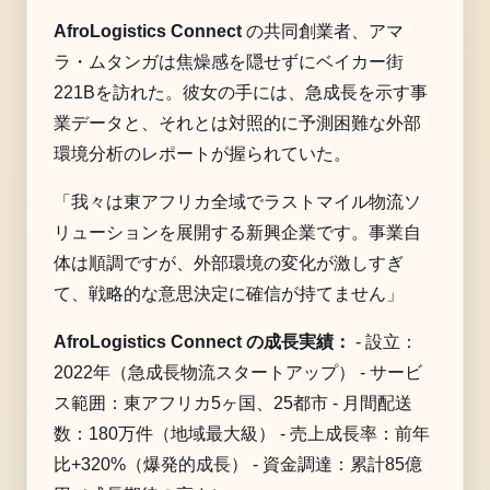
AfroLogistics Connect
の共同創業者、アマ
ラ・ムタンガは焦燥感を隠せずにベイカー街
221Bを訪れた。彼女の手には、急成長を示す事
業データと、それとは対照的に予測困難な外部
環境分析のレポートが握られていた。
「我々は東アフリカ全域でラストマイル物流ソ
リューションを展開する新興企業です。事業自
体は順調ですが、外部環境の変化が激しすぎ
て、戦略的な意思決定に確信が持てません」
AfroLogistics Connect の成長実績：
- 設立：
2022年（急成長物流スタートアップ） - サービ
ス範囲：東アフリカ5ヶ国、25都市 - 月間配送
数：180万件（地域最大級） - 売上成長率：前年
比+320%（爆発的成長） - 資金調達：累計85億