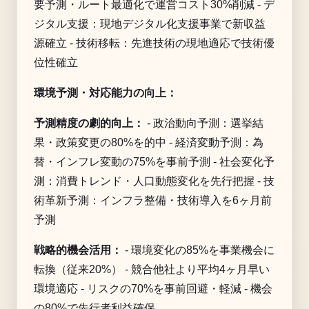
要予測・ルート最適化で運営コスト30%削減 - デ
ジタル支援：現地デジタル化支援事業で新収益
源確立 - 技術移転：先進技術の現地適応で技術優
位性確立
環境予測・対応能力の向上：
予測精度の劇的向上：
- 政治動向予測：選挙結
果・政策変更の80%を的中 - 経済変動予測：為
替・インフレ変動の75%を事前予測 - 社会変化予
測：消費トレンド・人口動態変化を先行把握 - 技
術革新予測：インフラ整備・技術導入を6ヶ月前
予測
戦略的機会活用：
- 環境変化の85%を事業機会に
転換（従来20%） - 競合他社より平均4ヶ月早い
環境適応 - リスクの70%を事前回避・軽減 - 機会
の80%で先行者利益確保