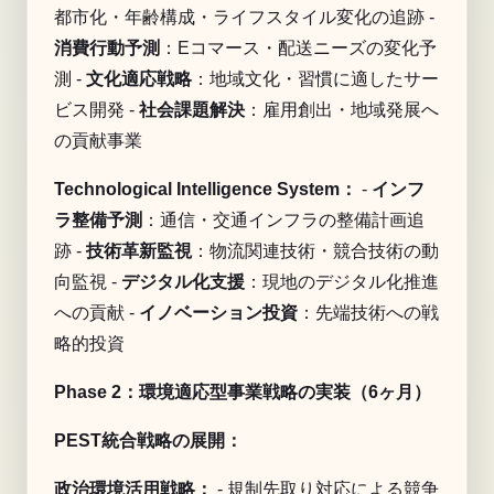
都市化・年齢構成・ライフスタイル変化の追跡 -
消費行動予測
：Eコマース・配送ニーズの変化予
測 -
文化適応戦略
：地域文化・習慣に適したサー
ビス開発 -
社会課題解決
：雇用創出・地域発展へ
の貢献事業
Technological Intelligence System：
-
インフ
ラ整備予測
：通信・交通インフラの整備計画追
跡 -
技術革新監視
：物流関連技術・競合技術の動
向監視 -
デジタル化支援
：現地のデジタル化推進
への貢献 -
イノベーション投資
：先端技術への戦
略的投資
Phase 2：環境適応型事業戦略の実装（6ヶ月）
PEST統合戦略の展開：
政治環境活用戦略：
- 規制先取り対応による競争