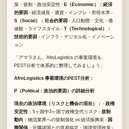
策・規制・政治安定性 -
E（Economic）：経済
的要因
- 経済成長・通貨・インフレ・所得水準 -
S（Social）：社会的要因
- 人口動態・文化・価
値観・ライフスタイル -
T（Technological）：
技術的要因
- インフラ・デジタル化・イノベーシ
ョン
「アマラさん、AfroLogistics の事業環境を、
PEST分析で体系的に整理してみましょう」
AfroLogistics 事業環境のPEST分析：
P（Political：政治的要因）の詳細分析
現在の政治環境（リスクと機会の混在）：
-
政権
安定性
：5ヶ国中3ヶ国で政権交代リスク -
規制
動向
：物流業界への規制強化 vs 経済振興策 -
国
際関係
：近隣諸国との貿易協定・国境管理政策 -