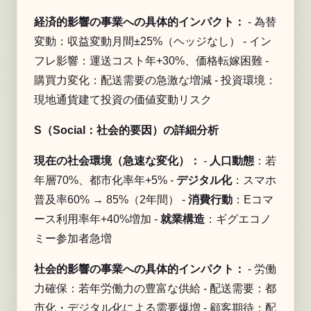
経済的影響の事業への具体的インパクト：
- 為替
変動：収益変動月間±25%（ヘッジなし） - イン
フレ影響：運送コスト年+30%、価格転嫁困難 -
購買力変化：配送需要の急激な増減 - 投資環境：
現地通貨建て投資の価値変動リスク
S（Social：社会的要因）の詳細分析
現在の社会環境（急速な変化）：
-
人口動態
：若
年層70%、都市化率年+5% -
デジタル化
：スマホ
普及率60% → 85%（2年間） -
消費行動
：Eコマ
ース利用率年+40%増加 -
就業構造
：ギグエコノ
ミー参加者急増
社会的影響の事業への具体的インパクト：
- 労働
力確保：若年労働力の豊富な供給 - 配送需要：都
市化・デジタル化による需要爆増 - 顧客期待：配