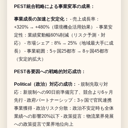
PEST統合戦略による事業変革の成果：
事業成長の加速と安定化：
- 売上成長率：
+320% → +480%（環境機会活用効果） - 事業安
定性：業績変動幅60%削減（リスク予測・対
応） - 市場シェア：8% → 25%（地域最大手に成
長） - 事業範囲：5ヶ国25都市 → 8ヶ国45都市
（安定的拡大）
PEST各要因への戦略的対応成功：
Political（政治）対応の成功：
- 規制先取り対
応：新規制への90日前準備完了、競合より6ヶ月
先行 - 政府パートナーシップ：3ヶ国で官民連携
事業獲得 - 政治リスク分散：政治不安定時も全体
業績への影響20%以下 - 政策提言：物流業界発展
への政策提言で業界地位向上