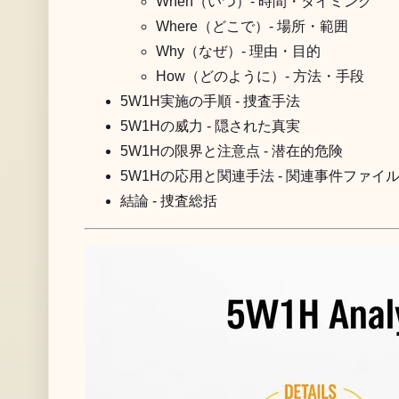
When（いつ）- 時間・タイミング
Where（どこで）- 場所・範囲
Why（なぜ）- 理由・目的
How（どのように）- 方法・手段
5W1H実施の手順 - 捜査手法
5W1Hの威力 - 隠された真実
5W1Hの限界と注意点 - 潜在的危険
5W1Hの応用と関連手法 - 関連事件ファイ
結論 - 捜査総括