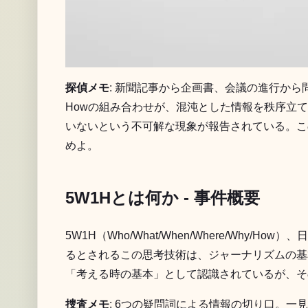
探偵メモ
: 新聞記事から企画書、会議の進行から問
Howの組み合わせが、混沌とした情報を秩序立
いないという不可解な現象が報告されている。こ
めよ。
5W1Hとは何か - 事件概要
5W1H（Who/What/When/Where/W
るとされるこの思考技術は、ジャーナリズムの基
「考える時の基本」として認識されているが、そ
捜査メモ
: 6つの疑問詞による情報の切り口。