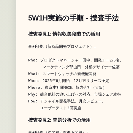
5W1H実施の手順 - 捜査手法
捜査発見1: 情報収集段階での活用
事例証拠（新商品開発プロジェクト）:

Who: プロダクトマネージャー田中、開発チーム5名、

      マーケティング部山田、外部デザイナー佐藤

What: スマートウォッチの新機能開発

When: 2025年6月開始、12月末リリース予定

Where: 東京本社開発部、協力会社（大阪）

Why: 競合他社の追い上げへの対応、市場シェア維持

How: アジャイル開発手法、月次レビュー、

捜査発見2: 問題分析での活用
事例証拠（顧客満足度低下問題）:
