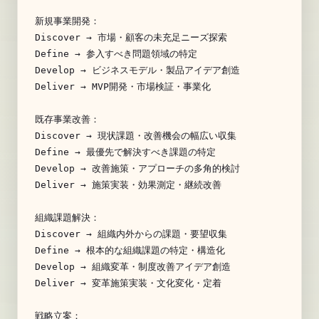
新規事業開発：

Discover → 市場・顧客の未充足ニーズ探索

Define → 参入すべき問題領域の特定

Develop → ビジネスモデル・製品アイデア創造

Deliver → MVP開発・市場検証・事業化

既存事業改善：

Discover → 現状課題・改善機会の幅広い収集

Define → 最優先で解決すべき課題の特定

Develop → 改善施策・アプローチの多角的検討

Deliver → 施策実装・効果測定・継続改善

組織課題解決：

Discover → 組織内外からの課題・要望収集

Define → 根本的な組織課題の特定・構造化

Develop → 組織変革・制度改善アイデア創造

Deliver → 変革施策実装・文化変化・定着

戦略立案：
