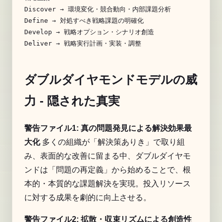
Discover → 環境変化・競合動向・内部課題分析

Define → 対処すべき戦略課題の明確化

Develop → 戦略オプション・シナリオ創造

ダブルダイヤモンドモデルの威
力 - 隠された真実
警告ファイル1: 真の問題発見による解決効果最
大化
多くの組織が「解決策ありき」で取り組
み、表面的な改善に留まる中、ダブルダイヤモ
ンドは「問題の再定義」から始めることで、根
本的・本質的な課題解決を実現。投入リソース
に対する成果を劇的に向上させる。
警告ファイル2: 拡散・収束リズムによる創造性