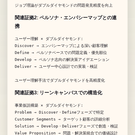
関連証拠2:
ペルソナ・エンパシーマップ
との連
携
ユーザー理解 × ダブルダイヤモンド:

Discover → エンパシーマップによる深い顧客理解

Define → ペルソナベースでの問題定義・優先順位

Develop → ペルソナ志向の解決策アイデエーション  

Deliver → ユーザー中心設計での実装・検証

関連証拠3:
リーンキャンバス
での構造化
事業仮説構築 × ダブルダイヤモンド:

Problem → Discover・Defineフェーズで特定

Customer Segments → ターゲット顧客の詳細分析

Solution → Develop・Deliverフェーズで創造・検証

Value Proposition → 問題・解決策統合での価値設計
