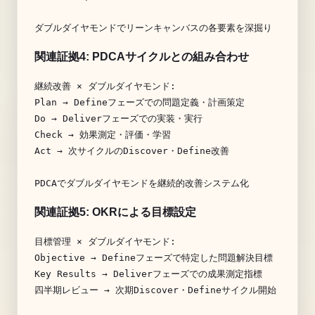
関連証拠4:
PDCA
サイクルとの組み合わせ
継続改善
×
Plan
→
Define
Do
→
Deliver
Check
→
Act
→
次サイクルの
Discover
・
Define
改善

PDCA
関連証拠5:
OKR
による目標設定
目標管理 × ダブルダイヤモンド:

Objective → Defineフェーズで特定した問題解決目標

Key Results → Deliverフェーズでの成果測定指標

四半期レビュー → 次期Discover・Defineサイクル開始
