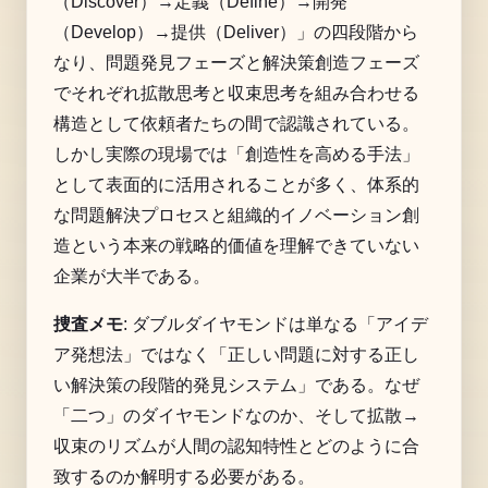
（Discover）→定義（Define）→開発
（Develop）→提供（Deliver）」の四段階から
なり、問題発見フェーズと解決策創造フェーズ
でそれぞれ拡散思考と収束思考を組み合わせる
構造として依頼者たちの間で認識されている。
しかし実際の現場では「創造性を高める手法」
として表面的に活用されることが多く、体系的
な問題解決プロセスと組織的イノベーション創
造という本来の戦略的価値を理解できていない
企業が大半である。
捜査メモ
: ダブルダイヤモンドは単なる「アイデ
ア発想法」ではなく「正しい問題に対する正し
い解決策の段階的発見システム」である。なぜ
「二つ」のダイヤモンドなのか、そして拡散→
収束のリズムが人間の認知特性とどのように合
致するのか解明する必要がある。