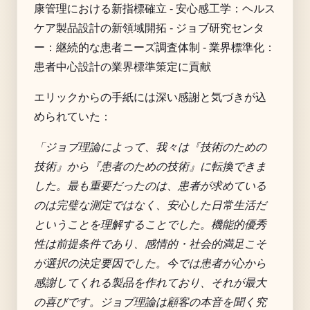
康管理における新指標確立 - 安心感工学：ヘルス
ケア製品設計の新領域開拓 - ジョブ研究センタ
ー：継続的な患者ニーズ調査体制 - 業界標準化：
患者中心設計の業界標準策定に貢献
エリックからの手紙には深い感謝と気づきが込
められていた：
「ジョブ理論によって、我々は『技術のための
技術』から『患者のための技術』に転換できま
した。最も重要だったのは、患者が求めている
のは完璧な測定ではなく、安心した日常生活だ
ということを理解することでした。機能的優秀
性は前提条件であり、感情的・社会的満足こそ
が選択の決定要因でした。今では患者が心から
感謝してくれる製品を作れており、それが最大
の喜びです。ジョブ理論は顧客の本音を聞く究