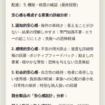
配慮） 5. 機能・精度の確認（最終段階）
安心感を構成する要素の詳細分析：
1. 認知的安心感
- 操作の単純さ：覚えることが少
ない - 結果の理解しやすさ：専門知識不要 - エラ
ーの起こりにくさ：失敗への恐怖軽減
2. 感情的安心感
- 不安の増大防止：過度な詳細情
報の回避 - ポジティブフィードバック：励ましの
要素 - 穏やかな警告：恐怖を与えない注意喚起
3. 社会的安心感
- 自立性の維持：他者に依存しな
い使用感 - 負担感の軽減：家族への心配の最小化
- 日常性の保持：特別な病人扱いの回避
競合製品の「安心感設計」分析：