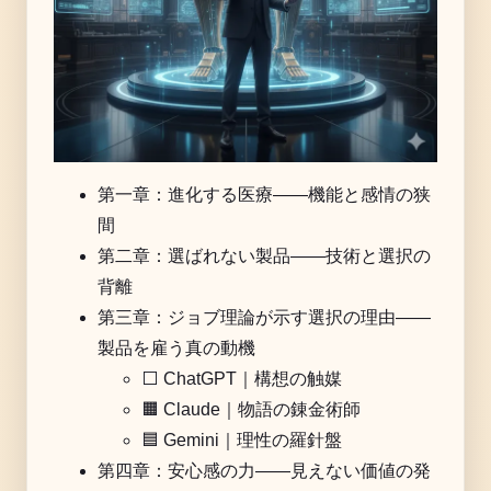
第一章：進化する医療——機能と感情の狭
間
第二章：選ばれない製品——技術と選択の
背離
第三章：ジョブ理論が示す選択の理由——
製品を雇う真の動機
⬜️ ChatGPT｜構想の触媒
🟧 Claude｜物語の錬金術師
🟦 Gemini｜理性の羅針盤
第四章：安心感の力——見えない価値の発