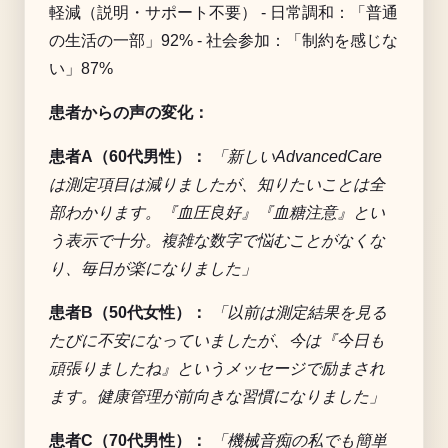
軽減（説明・サポート不要） - 日常調和：「普通
の生活の一部」92% - 社会参加：「制約を感じな
い」87%
患者からの声の変化：
患者A（60代男性）：
「新しいAdvancedCare
は測定項目は減りましたが、知りたいことは全
部わかります。『血圧良好』『血糖注意』とい
う表示で十分。複雑な数字で悩むことがなくな
り、毎日が楽になりました」
患者B（50代女性）：
「以前は測定結果を見る
たびに不安になっていましたが、今は『今日も
頑張りましたね』というメッセージで励まされ
ます。健康管理が前向きな習慣になりました」
患者C（70代男性）：
「機械音痴の私でも簡単