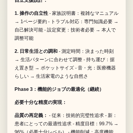
自立支援設計：
1. 操作の自立性
- 家族説明書：複雑なマニュアル
→ 1ページ要約 - トラブル対応：専門知識必要 →
自己解決可能 - 設定変更：技術者必要 → 本人で
調整可能
2. 日常生活との調和
- 測定時間：決まった時刻
→ 生活パターンに合わせて調整 - 持ち運び：据
え置き型 → ポケットサイズ - 音・光：医療機器
らしい → 生活家電のような自然さ
Phase 3：機能的ジョブの最適化（継続）
必要十分な精度の実現：
品質の再定義：
- 従来：技術的完璧性追求 - 新：
患者にとっての最適性追求 - 精度目標：99.7% →
96%（必要十分レベル） - 機能削減：高度機能