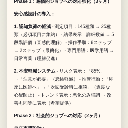
Phase 1：感情的ジョブへの対応強化（3ヶ月）
安心感設計の導入：
1. 認知負荷の軽減
- 測定項目：145種類 → 25種
類（必須項目に集約） - 結果表示：詳細数値 → 5
段階評価（直感的理解） - 操作手順：8ステップ
→ 2ステップ（最簡化） - 専門用語：医学用語 →
日常言葉（理解促進）
2. 不安軽減システム
- リスク表示：「85%」
→「注意が必要」（恐怖軽減） - 推奨行動：「即
座に医師へ」→「次回受診時に相談」（過度な
心配防止） - トレンド表示：悪化のみ強調 → 改
善も同等に表示（希望提供）
Phase 2：社会的ジョブへの対応（2ヶ月）