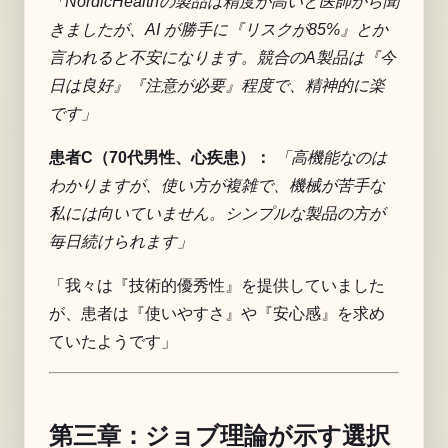
「NordicHealthの製品は精度が高いと医師から聞
きましたが、AI が勝手に『リスクが85%』とか
言われると不安になります。競合のA製品は『今
日は良好』『注意が必要』程度で、精神的に楽
です」
患者C（70代男性、心疾患）：
「高機能なのは
わかりますが、使い方が複雑で、機械が苦手な
私には向いていません。シンプルな製品の方が
毎日続けられます」
「我々は『技術的優秀性』を提供していました
が、患者は『使いやすさ』や『安心感』を求め
ていたようです」
第三章：ジョブ理論が示す選択