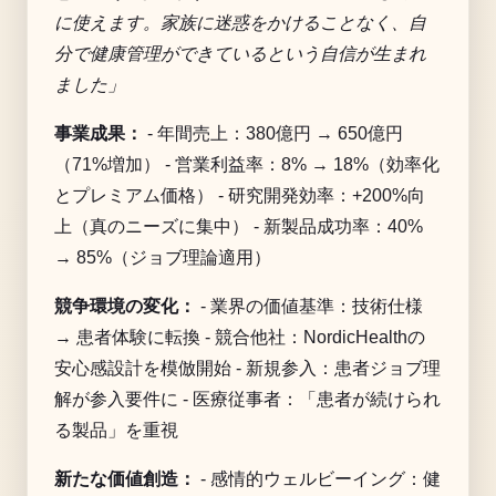
に使えます。家族に迷惑をかけることなく、自
分で健康管理ができているという自信が生まれ
ました」
事業成果：
- 年間売上：380億円 → 650億円
（71%増加） - 営業利益率：8% → 18%（効率化
とプレミアム価格） - 研究開発効率：+200%向
上（真のニーズに集中） - 新製品成功率：40%
→ 85%（ジョブ理論適用）
競争環境の変化：
- 業界の価値基準：技術仕様
→ 患者体験に転換 - 競合他社：NordicHealthの
安心感設計を模倣開始 - 新規参入：患者ジョブ理
解が参入要件に - 医療従事者：「患者が続けられ
る製品」を重視
新たな価値創造：
- 感情的ウェルビーイング：健