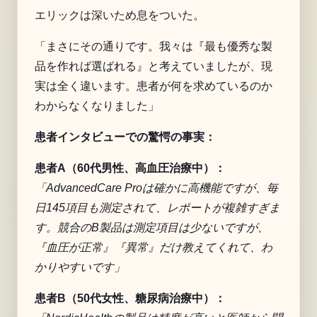
エリックは深いため息をついた。
「まさにその通りです。我々は『最も優秀な製
品を作れば選ばれる』と考えていましたが、現
実は全く違います。患者が何を求めているのか
わからなくなりました」
患者インタビューでの驚愕の事実：
患者A（60代男性、高血圧治療中）：
「AdvancedCare Proは確かに高機能ですが、毎
日145項目も測定されて、レポートが複雑すぎま
す。競合のB製品は測定項目は少ないですが、
『血圧が正常』『異常』だけ教えてくれて、わ
かりやすいです」
患者B（50代女性、糖尿病治療中）：