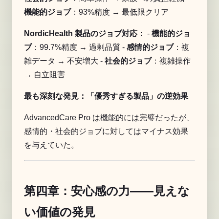
機能的ジョブ
：93%精度 → 最低限クリア
NordicHealth 製品のジョブ対応：
-
機能的ジョ
ブ
：99.7%精度 → 過剰品質 -
感情的ジョブ
：複
雑データ → 不安増大 -
社会的ジョブ
：複雑操作
→ 自立阻害
最も深刻な発見：「優秀すぎる製品」の逆効果
AdvancedCare Pro は機能的には完璧だったが、
感情的・社会的ジョブに対してはマイナス効果
を与えていた。
第四章：安心感の力——見えな
い価値の発見