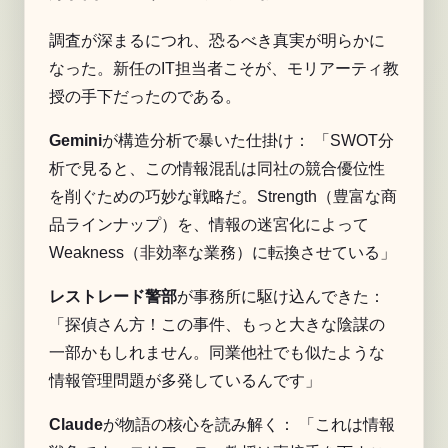
調査が深まるにつれ、恐るべき真実が明らかに
なった。新任のIT担当者こそが、モリアーティ教
授の手下だったのである。
Gemini
が構造分析で暴いた仕掛け： 「
SWOT
分
析で見ると、この情報混乱は同社の競合優位性
を削ぐための巧妙な戦略だ。Strength（豊富な商
品ラインナップ）を、情報の迷宮化によって
Weakness（非効率な業務）に転換させている」
レストレード警部
が事務所に駆け込んできた：
「探偵さん方！この事件、もっと大きな陰謀の
一部かもしれません。同業他社でも似たような
情報管理問題が多発しているんです」
Claude
が物語の核心を読み解く： 「これは情報