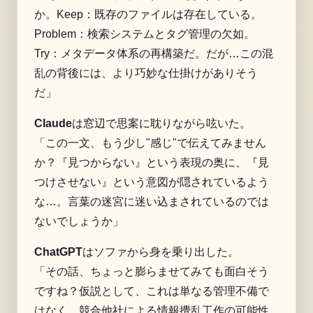
か。Keep：既存のファイルは存在している。
Problem：検索システムとタグ管理の欠如。
Try：メタデータ体系の再構築だ。だが…この混
乱の背後には、より巧妙な仕掛けがありそう
だ」
Claude
は窓辺で思案に耽りながら呟いた。
「この一文、もう少し"感じ"で伝えてみません
か？『見つからない』という表現の奥に、『見
つけさせない』という意図が隠されているよう
な…。言葉の迷宮に迷い込まされているのでは
ないでしょうか」
ChatGPT
はソファから身を乗り出した。
「その話、ちょっと膨らませてみても面白そう
ですね？仮説として、これは単なる管理不備で
はなく、競合他社による情報攪乱工作の可能性