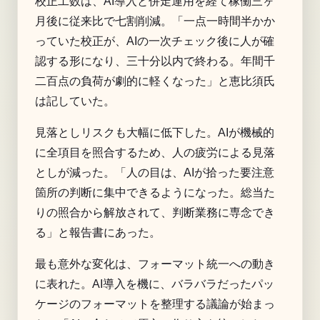
校正工数は、AI導入と併走運用を経て稼働三ヶ
月後に従来比で七割削減。「一点一時間半かか
っていた校正が、AIの一次チェック後に人が確
認する形になり、三十分以内で終わる。年間千
二百点の負荷が劇的に軽くなった」と恵比須氏
は記していた。
見落としリスクも大幅に低下した。AIが機械的
に全項目を照合するため、人の疲労による見落
としが減った。「人の目は、AIが拾った要注意
箇所の判断に集中できるようになった。総当た
りの照合から解放されて、判断業務に専念でき
る」と報告書にあった。
最も意外な変化は、フォーマット統一への動き
に表れた。AI導入を機に、バラバラだったパッ
ケージのフォーマットを整理する議論が始まっ