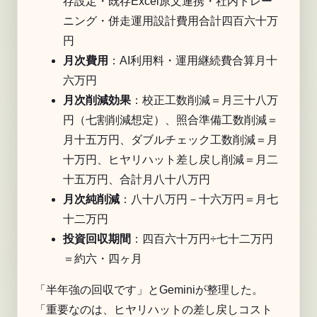
存設定・既存Excel原文連携・社内トレー
ニング・併走運用設計費用合計四百六十万
円
月次費用
：AI利用料・運用継続費合算月十
六万円
月次削減効果
：校正工数削減＝月三十八万
円（七割削減想定）、照合準備工数削減＝
月十五万円、ダブルチェック工数削減＝月
十万円、ヒヤリハット差し戻し削減＝月二
十五万円、合計月八十八万円
月次純削減
：八十八万円－十六万円＝月七
十二万円
投資回収期間
：四百六十万円÷七十二万円
＝約六・四ヶ月
「半年強の回収です」とGeminiが整理した。
「重要なのは、ヒヤリハットの差し戻しコスト