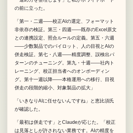
の前に立った。
「第一・二週——校正AIの選定、フォーマット
非依存の検証。第三・四週——既存のExcel原文
との連携設定、照合ルールの定義。第五・六週
——少数製品でのパイロット、人の目視とAIの
併走検証。第七・八週——精度調整、誤検出パ
ターンのチューニング。第九・十週——社内ト
レーニング、校正担当者へのオンボーディン
グ。第十一週以降——本格運用への移行、目視
併走の段階的縮小、対象製品の拡大」
「いきなりAIに任せないんですね」と恵比須氏
が確認した。
「最初は併走です」とClaudeが応じた。「校正
は見落としが許されない業務です。AIの精度を