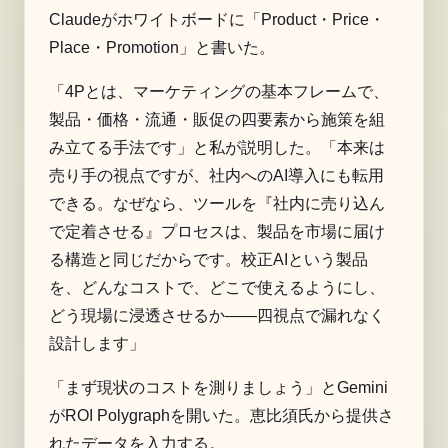
Claudeがホワイトボードに「Product・Price・
Place・Promotion」と書いた。
「4Pとは、マーケティングの基本フレームで、
製品・価格・流通・販促の四要素から施策を組
み立てる手法です」と私が説明した。「本来は
売り手の視点ですが、社内へのAI導入にも転用
できる。なぜなら、ツールを『社内に売り込ん
で定着させる』プロセスは、製品を市場に届け
る構造と同じだからです。校正AIという製品
を、どんなコストで、どこで使えるようにし、
どう現場に浸透させるか——四視点で漏れなく
設計します」
「まず現状のコストを測りましょう」とGemini
が
ROI Polygraph
を開いた。恵比須氏から提供さ
れたデータを入力する。